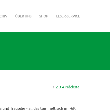
CHIV
ÜBER UNS
SHOP
LESER-SERVICE
1
2
3
4
Nächste
a und Tragödie - all das tummelt sich im HiK