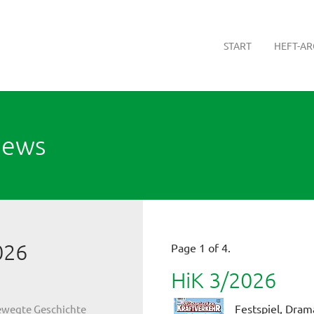
START
HEFT-AR
News
026
Page 1 of 4.
HiK 3/2026
Festspiel, Dram
bewegte Geschichte