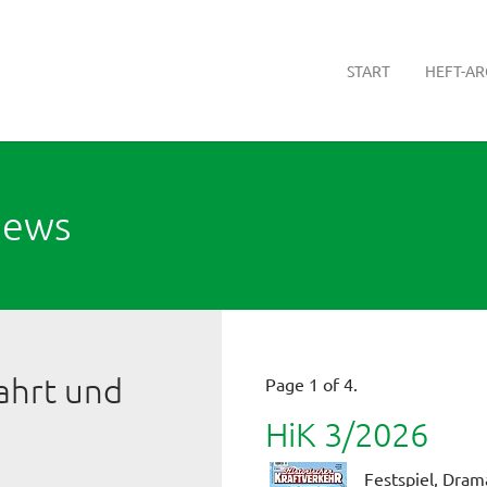
START
HEFT-AR
News
ahrt und
Page 1 of 4.
HiK 3/2026
Festspiel, Dram