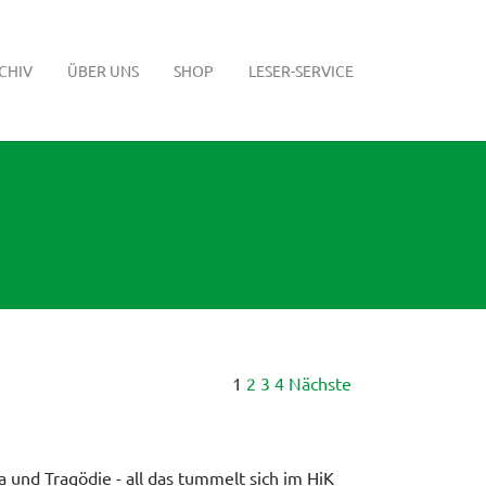
CHIV
ÜBER UNS
SHOP
LESER-SERVICE
1
2
3
4
Nächste
a und Tragödie - all das tummelt sich im HiK