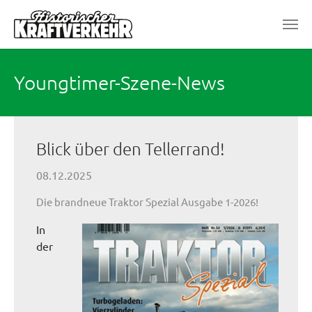
Zum Hauptinhalt springen
Youngtimer-Szene-News
Blick über den Tellerrand!
08.12.2025
Die brandneue Traktor Spezial Ausgabe 1-2026!
In
der