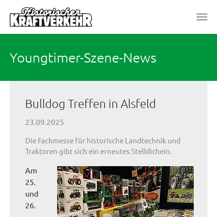
Zum Hauptinhalt springen
Youngtimer-Szene-News
Bulldog Treffen in Alsfeld
23.09.2025
Die Fachmesse für historische Landtechnik und
Traktoren gibt sich ein erneutes Stelldichein.
Am
25.
und
26.