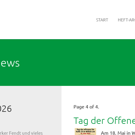
START
HEFT-AR
News
026
Page 4 of 4.
Tag der Offen
Am 18. Mai in W
arker Fendt und vieles