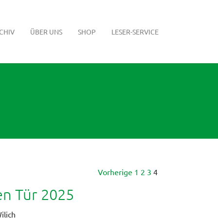
CHIV
ÜBER UNS
SHOP
LESER-SERVICE
Vorherige
1
2
3
4
en Tür 2025
ilich