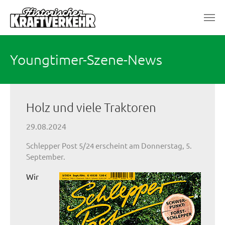
Zum Hauptinhalt springen
Youngtimer-Szene-News
Holz und viele Traktoren
29.08.2024
Schlepper Post 5/24 erscheint am Donnerstag, 5.
September.
Wir